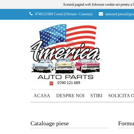
Această pagină web folosește cookie-uri pentru a îm
0740121689 Costel (Ofertare- Comenzi)
automed.piese@gma
ACASA
DESPRE NOI
STIRI
SOLICITA 
Cataloage piese
Formul