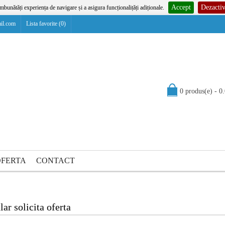
Accept
Dezactiv
bunătăți experiența de navigare și a asigura funcționalițăți adiționale.
il.com
Lista favorite (0)
0 produs(e) - 
OFERTA
CONTACT
ar solicita oferta