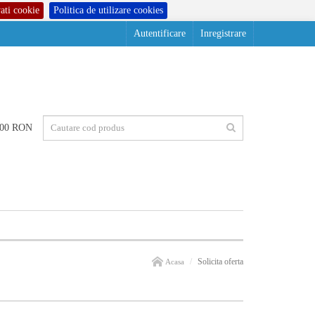
ati cookie
Politica de utilizare cookies
Autentificare
Inregistrare
0.00 RON
Solicita oferta
Acasa