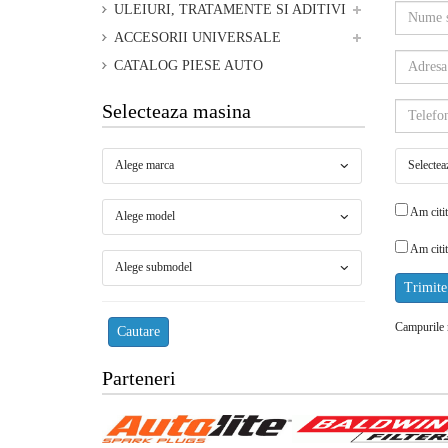
ULEIURI, TRATAMENTE SI ADITIVI
ACCESORII UNIVERSALE
CATALOG PIESE AUTO
Selecteaza masina
Alege marca
Selectea
Am citit
Alege model
Am citit
Alege submodel
Trimite
Campurile m
Cautare
Parteneri