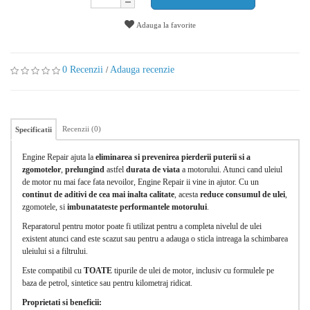
Adauga la favorite
0 Recenzii
Adauga recenzie
/
Recenzii (0)
Specificatii
Engine Repair ajuta la
eliminarea si prevenirea
pierderii puterii si a
zgomotelor
,
prelungind
astfel
durata de viata
a motorului. Atunci cand uleiul
de motor nu mai face fata nevoilor, Engine Repair ii vine in ajutor. Cu un
continut de aditivi de cea mai inalta calitate
, acesta
reduce consumul de ulei
,
zgomotele, si
imbunatateste performantele motorului
.
Reparatorul pentru motor poate fi utilizat pentru a completa nivelul de ulei
existent atunci cand este scazut sau pentru a adauga o sticla intreaga la schimbarea
uleiului si a filtrului.
Este compatibil cu
TOATE
tipurile de ulei de motor, inclusiv cu formulele pe
baza de petrol, sintetice sau pentru kilometraj ridicat.
Proprietati si beneficii: