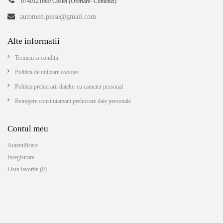
0740121689 Costel (Ofertare- Comenzi)
automed.piese@gmail.com
Alte informatii
Termeni si conditii
Politica de utilizare cookies
Politica prelucrarii datelor cu caracter personal
Retragere consimtamant prelucrare date personale
Contul meu
Autentificare
Inregistrare
Lista favorite (0)