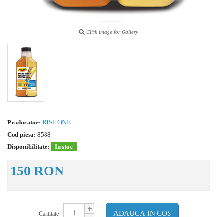
Click image for Gallery
Producator:
RISLONE
Cod piesa:
8588
Disponibilitate:
In stoc
150 RON
ADAUGA IN COS
Cantitate