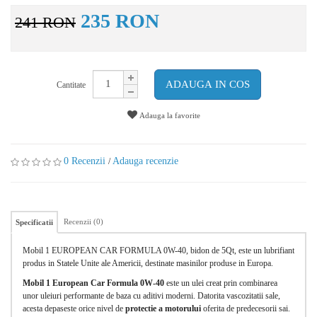
235 RON
241 RON
ADAUGA IN COS
Cantitate
Adauga la favorite
0 Recenzii
Adauga recenzie
/
Recenzii (0)
Specificatii
Mobil 1 EUROPEAN CAR FORMULA 0W-40, bidon de 5Qt, este un lubrifiant
produs in Statele Unite ale Americii, destinate masinilor produse in Europa.
Mobil 1 European Car Formula 0W-40
este un ulei creat prin combinarea
unor uleiuri performante de baza cu aditivi moderni. Datorita vascozitatii sale,
acesta depaseste orice nivel de
protectie a motorului
oferita de predecesorii sai.