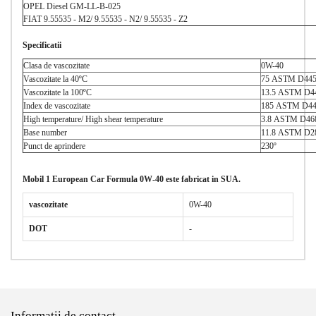
OPEL Diesel GM-LL-B-025
FIAT 9.55535 - M2/ 9.55535 - N2/ 9.55535 - Z2
Specificatii
Clasa de vascozitate
0W-40
Vascozitate la 40ºC
75 ASTM D44
Vascozitate la 100ºC
13.5 ASTM D4
Index de vascozitate
185 ASTM D4
High temperature/ High shear temperature
3.8 ASTM D46
Base number
11.8 ASTM D2
Punct de aprindere
230º
Mobil 1 European Car Formula 0W-40 este fabricat in SUA.
vascozitate
0W-40
DOT
-
Informatii de contact