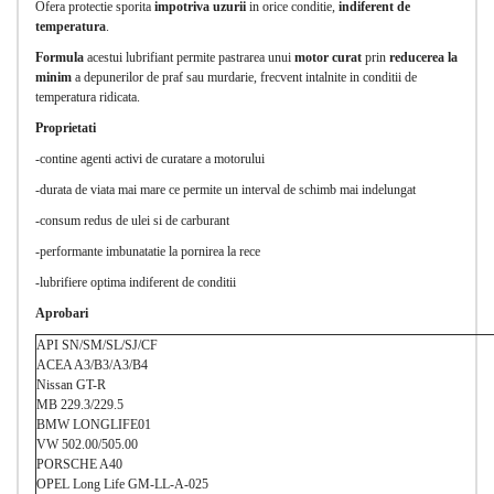
Ofera protectie sporita
impotriva uzurii
in orice conditie,
indiferent de
temperatura
.
Formula
acestui lubrifiant permite pastrarea unui
motor curat
prin
reducerea la
minim
a depunerilor de praf sau murdarie, frecvent intalnite in conditii de
temperatura ridicata.
Proprietati
-contine agenti activi de curatare a motorului
-durata de viata mai mare ce permite un interval de schimb mai indelungat
-consum redus de ulei si de carburant
-performante imbunatatie la pornirea la rece
-lubrifiere optima indiferent de conditii
Aprobari
API SN/SM/SL/SJ/CF
ACEA A3/B3/A3/B4
Nissan GT-R
MB 229.3/229.5
BMW LONGLIFE01
VW 502.00/505.00
PORSCHE A40
OPEL Long Life GM-LL-A-025